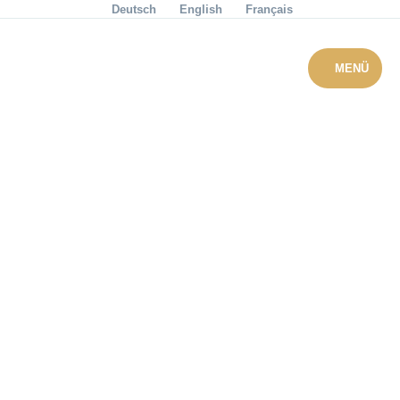
Deutsch
English
Français
Menü überspringen
Menü überspringen
ZURÜCK