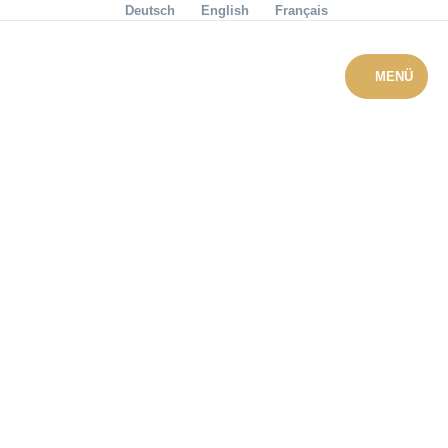
Deutsch
English
Français
Menü überspringen
Menü überspringen
ZURÜCK